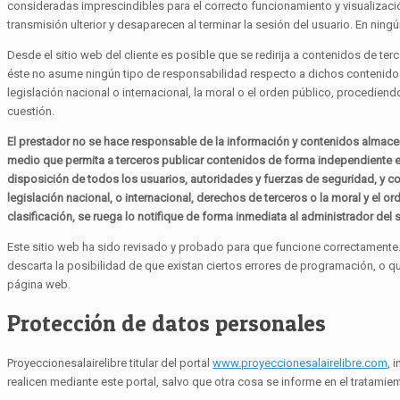
consideradas imprescindibles para el correcto funcionamiento y visualización
transmisión ulterior y desaparecen al terminar la sesión del usuario. En ning
Desde el sitio web del cliente es posible que se redirija a contenidos de te
éste no asume ningún tipo de responsabilidad respecto a dichos contenidos.
legislación nacional o internacional, la moral o el orden público, procedien
cuestión.
El prestador no se hace responsable de la información y contenidos almacena
medio que permita a terceros publicar contenidos de forma independiente en 
disposición de todos los usuarios, autoridades y fuerzas de seguridad, y c
legislación nacional, o internacional, derechos de terceros o la moral y el 
clasificación, se ruega lo notifique de forma inmediata al administrador del s
Este sitio web ha sido revisado y probado para que funcione correctamente. 
descarta la posibilidad de que existan ciertos errores de programación, o 
página web.
Protección de datos personales
Proyeccionesalairelibre titular del portal
www.proyeccionesalairelibre.com
, 
realicen mediante este portal, salvo que otra cosa se informe en el tratamien