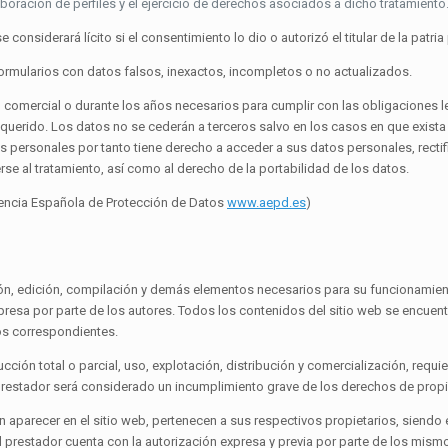
laboración de perfiles y el ejercicio de derechos asociados a dicho tratamiento
onsiderará lícito si el consentimiento lo dio o autorizó el titular de la patria
formularios con datos falsos, inexactos, incompletos o no actualizados.
omercial o durante los años necesarios para cumplir con las obligaciones leg
requerido. Los datos no se cederán a terceros salvo en los casos en que exista
 personales por tanto tiene derecho a acceder a sus datos personales, rectif
rse al tratamiento, así como al derecho de la portabilidad de los datos.
gencia Española de Protección de Datos
www.aepd.es
)
ación, edición, compilación y demás elementos necesarios para su funcionamient
presa por parte de los autores. Todos los contenidos del sitio web se encue
cos correspondientes.
ción total o parcial, uso, explotación, distribución y comercialización, requie
prestador será considerado un incumplimiento grave de los derechos de propied
an aparecer en el sitio web, pertenecen a sus respectivos propietarios, siend
 prestador cuenta con la autorización expresa y previa por parte de los mism