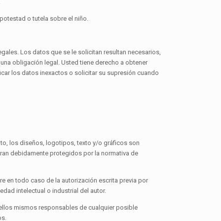
.
 potestad o tutela sobre el niño.
ales. Los datos que se le solicitan resultan necesarios,
 una obligación legal. Usted tiene derecho a obtener
icar los datos inexactos o solicitar su supresión cuando
o, los diseños, logotipos, texto y/o gráficos son
ntran debidamente protegidos por la normativa de
re en todo caso de la autorización escrita previa por
ad intelectual o industrial del autor.
o ellos mismos responsables de cualquier posible
os.