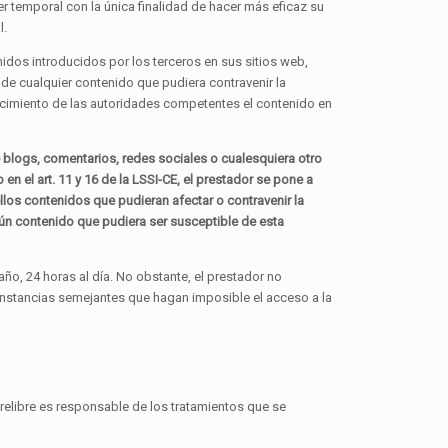
er temporal con la única finalidad de hacer más eficaz su
l.
nidos introducidos por los terceros en sus sitios web,
de cualquier contenido que pudiera contravenir la
onocimiento de las autoridades competentes el contenido en
e blogs, comentarios, redes sociales o cualesquiera otro
 el art. 11 y 16 de la LSSI-CE, el prestador se pone a
los contenidos que pudieran afectar o contravenir la
lgún contenido que pudiera ser susceptible de esta
ño, 24 horas al día. No obstante, el prestador no
cunstancias semejantes que hagan imposible el acceso a la
irelibre es responsable de los tratamientos que se