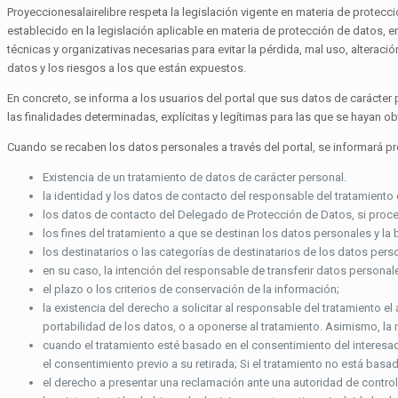
Proyeccionesalairelibre respeta la legislación vigente en materia de protec
establecido en la legislación aplicable en materia de protección de datos,
técnicas y organizativas necesarias para evitar la pérdida, mal uso, alteraci
datos y los riesgos a los que están expuestos.
En concreto, se informa a los usuarios del portal que sus datos de carácte
las finalidades determinadas, explícitas y legítimas para las que se hayan ob
Cuando se recaben los datos personales a través del portal, se informará pr
Existencia de un tratamiento de datos de carácter personal.
la identidad y los datos de contacto del responsable del tratamient
los datos de contacto del Delegado de Protección de Datos, si proc
los fines del tratamiento a que se destinan los datos personales y la b
los destinatarios o las categorías de destinatarios de los datos pers
en su caso, la intención del responsable de transferir datos personale
el plazo o los criterios de conservación de la información;
la existencia del derecho a solicitar al responsable del tratamiento el 
portabilidad de los datos, o a oponerse al tratamiento. Asimismo, l
cuando el tratamiento esté basado en el consentimiento del interesado
el consentimiento previo a su retirada; Si el tratamiento no está basa
el derecho a presentar una reclamación ante una autoridad de control