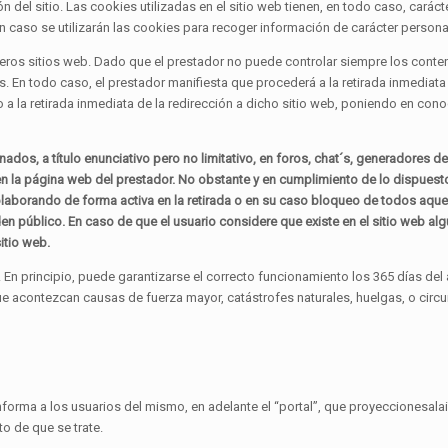
 del sitio. Las cookies utilizadas en el sitio web tienen, en todo caso, caráct
ún caso se utilizarán las cookies para recoger información de carácter persona
rceros sitios web. Dado que el prestador no puede controlar siempre los conte
 En todo caso, el prestador manifiesta que procederá a la retirada inmediata 
do a la retirada inmediata de la redirección a dicho sitio web, poniendo en c
dos, a título enunciativo pero no limitativo, en foros, chat´s, generadores d
la página web del prestador. No obstante y en cumplimiento de lo dispuesto en
olaborando de forma activa en la retirada o en su caso bloqueo de todos aquel
orden público. En caso de que el usuario considere que existe en el sitio web a
itio web.
En principio, puede garantizarse el correcto funcionamiento los 365 días del a
que acontezcan causas de fuerza mayor, catástrofes naturales, huelgas, o cir
informa a los usuarios del mismo, en adelante el “portal”, que proyeccionesala
to de que se trate.