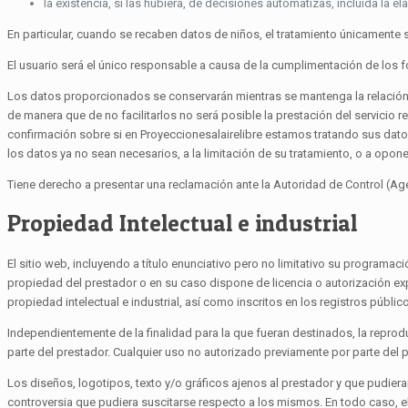
la existencia, si las hubiera, de decisiones automatizas, incluida la e
En particular, cuando se recaben datos de niños, el tratamiento únicamente se c
El usuario será el único responsable a causa de la cumplimentación de los 
Los datos proporcionados se conservarán mientras se mantenga la relación c
de manera que de no facilitarlos no será posible la prestación del servicio 
confirmación sobre si en Proyeccionesalairelibre estamos tratando sus datos
los datos ya no sean necesarios, a la limitación de su tratamiento, o a opone
Tiene derecho a presentar una reclamación ante la Autoridad de Control (A
Propiedad Intelectual e industrial
El sitio web, incluyendo a título enunciativo pero no limitativo su program
propiedad del prestador o en su caso dispone de licencia o autorización ex
propiedad intelectual e industrial, así como inscritos en los registros públi
Independientemente de la finalidad para la que fueran destinados, la reproduc
parte del prestador. Cualquier uso no autorizado previamente por parte del 
Los diseños, logotipos, texto y/o gráficos ajenos al prestador y que pudier
controversia que pudiera suscitarse respecto a los mismos. En todo caso, el