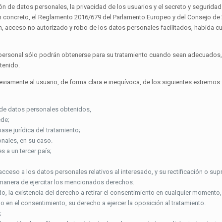
ción de datos personales, la privacidad de los usuarios y el secreto y segurid
 en concreto, el Reglamento 2016/679 del Parlamento Europeo y del Consejo de
ón, acceso no autorizado y robo de los datos personales facilitados, habida cu
r personal sólo podrán obtenerse para su tratamiento cuando sean adecuados, 
tenido.
eviamente al usuario, de forma clara e inequívoca, de los siguientes extremos:
o de datos personales obtenidos,
ede;
ase jurídica del tratamiento;
onales, en su caso.
s a un tercer país;
acceso a los datos personales relativos al interesado, y su rectificación o supr
a manera de ejercitar los mencionados derechos.
, la existencia del derecho a retirar el consentimiento en cualquier momento, s
do en el consentimiento, su derecho a ejercer la oposición al tratamiento.
;