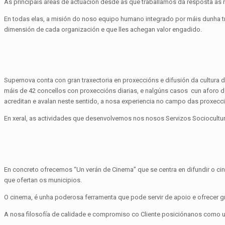
As principais áreas de actuación desde as que traballamos dá resposta ás 
En todas elas, a misión do noso equipo humano integrado por máis dunha tr
dimensión de cada organización e que lles achegan valor engadido.
Supernova conta con gran traxectoria en proxeccións e difusión da cultura
máis de 42 concellos con proxeccións diarias, e nalgúns casos cun aforo d
acreditan e avalan neste sentido, a nosa experiencia no campo das proxecc
En xeral, as actividades que desenvolvemos nos nosos Servizos Sociocultu
En concreto ofrecemos “Un verán de Cinema” que se centra en difundir o c
que ofertan os municipios.
O cinema, é unha poderosa ferramenta que pode servir de apoio e ofrecer g
A nosa filosofía de calidade e compromiso co Cliente posiciónanos como u