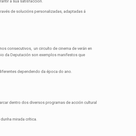
ntir a súa satisfacción.
 través de solucións personalizadas, adaptadas á
nos consecutivos, un circuíto de cinema de verán en
apoio da Deputación son exemplos manifestos que
n diferentes dependendo da época do ano.
rcar dentro dos diversos programas de acción cultural
dunha mirada crítica.