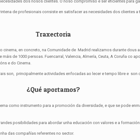
necesidades dos nosos clientes. O noso compromiso é ser eficientes para gara
intena de profesionais consiste en satisfacer as necesidades dos clientes a
Traxectoria
 do cinema, en concreto, na Comunidade de Madrid realizamos durante dous a
e máis de 1000 persoas. Fuencarral, Valencia, Almería, Ceuta, A Coruña co 
ións e do Cinema.
rais son, principalmente actividades enfocadas ao lecer e tempo libre e so
¿Qué aportamos?
inema como instrumento para a promoción da diversidade, e que se pode enma
randes posibilidades para abordar unha educación con valores e a formación 
nha das compañías referentes no sector.